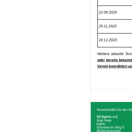
22.08.2020
29.11.2020
18.12.2020
Weitere aktuelle T
oder bereits bekann
Verein koordiniert 
Verantwortlich für den I
SV Eglofs e.V.
Anja Hege
Eglofs
Eisenharzer Weg 9
88260 Argenbühl