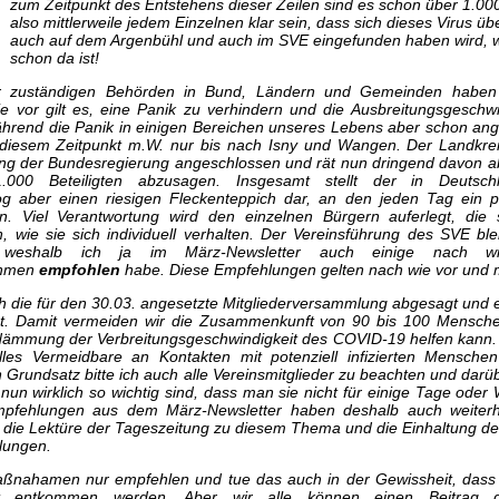
zum Zeitpunkt des Entstehens dieser Zeilen sind es schon über 1.000 
also mittlerweile jedem Einzelnen klar sein, dass sich dieses Virus üb
auch auf dem Argenbühl und auch im SVE eingefunden haben wird, w
schon da ist!
er zuständigen Behörden in Bund, Ländern und Gemeinden haben s
e vor gilt es, eine Panik zu verhindern und die Ausbreitungsgeschwi
rend die Panik in einigen Bereichen unseres Lebens aber schon an
diesem Zeitpunkt m.W. nur bis nach Isny und Wangen. Der Landkre
ng der Bundesregierung angeschlossen und rät nun dringend davon a
000 Beteiligten abzusagen. Insgesamt stellt der in Deutsc
 aber einen riesigen Fleckenteppich dar, an den jeden Tag ein 
. Viel Verantwortung wird den einzelnen Bürgern auferlegt, die s
n, wie sie sich individuell verhalten. Der Vereinsführung des SVE ble
 weshalb ich ja im März-Newsletter auch einige nach w
ahmen
empfohlen
habe. Diese Empfehlungen gelten nach wie vor und 
h die für den 30.03. angesetzte Mitgliederversammlung abgesagt und e
gt. Damit vermeiden wir die Zusammenkunft von 90 bis 100 Mensch
dämmung der Verbreitungsgeschwindigkeit des COVID-19 helfen kann. D
lles Vermeidbare an Kontakten mit potenziell infizierten Menschen
 Grundsatz bitte ich auch alle Vereinsmitglieder zu beachten und dar
 nun wirklich so wichtig sind, dass man sie nicht für einige Tage od
mpfehlungen aus dem März-Newsletter haben deshalb auch weiterh
 die Lektüre der Tageszeitung zu diesem Thema und die Einhaltung d
hlungen.
aßnahamen nur empfehlen und tue das auch in der Gewissheit, dass a
t entkommen werden. Aber wir alle können einen Beitrag da