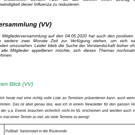
windigkeit dieser Influenza zu reduzieren.
versammlung (VV)
r Mitgliederversammlung auf den 04.05.2020 hat auch den positiven 
h weitere zwei Monate Zeit zur Verfügung stehen, um sich n
nden umzusehen. Leider blieb die Suche der Vorstandschaft bisher oh
alle Mitglieder appellieren möchte, sich dieses Themas nochmal
ehmen.
nen Blick (VV)
 ich heute mal eine richtig volle Liste an Terminen präsentieren kann, auch wen
tammen. Das ist aber genau das, was ich in einem Newsletter für den ganzen V
 der u.a. Events brauchen sicherlich nicht im NL erscheinen und werden auch i
er mal einen Termin zu viel, als viele Termine zu wenig!
Fußball: Saisonstart in die Rückrunde