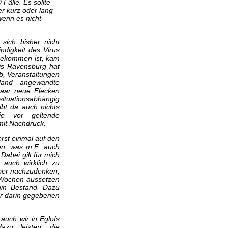
Fälle. Es sollte
er kurz oder lang
enn es nicht
ich bisher nicht
ndigkeit des Virus
gekommen ist, kam
is Ravensburg hat
b, Veranstaltungen
hland angewandte
paar neue Flecken
ituationsabhängig
ibt da auch nichts
ie vor geltende
mit Nachdruck.
rst einmal auf den
en, was m.E. auch
abei gilt für mich
 auch wirklich zu
über nachzudenken,
er Wochen aussetzen
in Bestand. Dazu
er darin gegebenen
uch wir in Eglofs
zu leisten, die