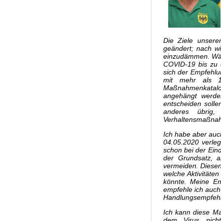
Die Ziele unser
geändert; nach wi
einzudämmen. Wäh
COVID-19 bis zu 
sich der Empfehlu
mit mehr als 1.
Maßnahmenkatalog
angehängt werden
entscheiden solle
anderes übrig,
Verhaltensmaßn
Ich habe aber auc
04.05.2020 verle
schon bei der Ein
der Grundsatz, a
vermeiden. Diesen
welche Aktivitäten
könnte. Meine E
empfehle ich auch
Handlungsempfe
Ich kann diese M
dem Virus nich